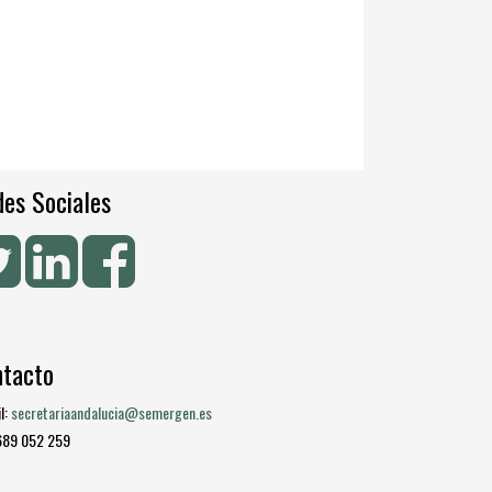
es Sociales
ntacto
l:
secretariaandalucia@semergen.es
 689 052 259