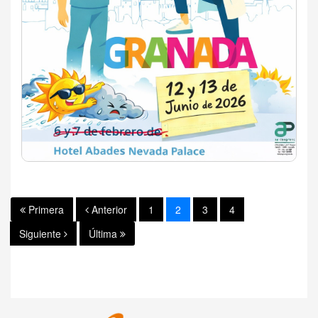
Primera
Anterior
1
2
3
4
Siguiente
Última