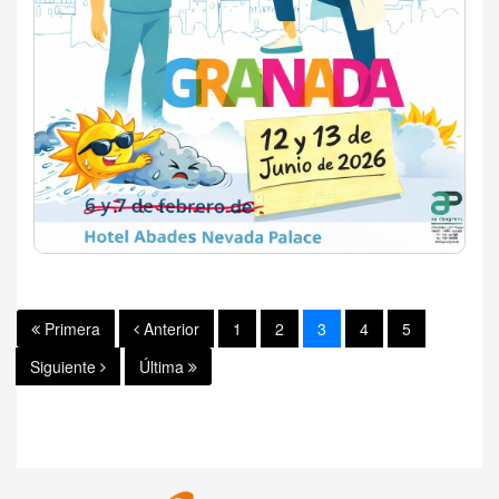
Primera
Anterior
1
2
3
4
5
Siguiente
Última