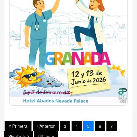
Primera
Anterior
3
4
5
6
7
Siguiente
Última