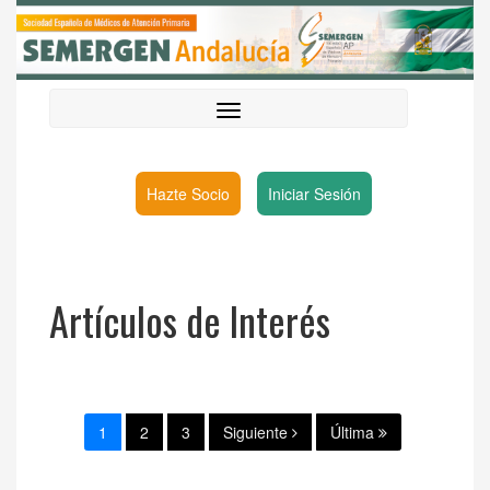
Hazte Socio
Iniciar Sesión
Artículos de Interés
1
2
3
Siguiente
Última