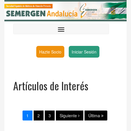
Hazte Socio
Iniciar Sesión
Artículos de Interés
1
2
3
Siguiente
Última