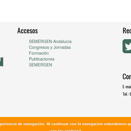
Accesos
Red
SEMERGEN Andalucía
Congresos y Jornadas
Formación
Publicaciones
SEMERGEN
Co
E-mai
Tel.:
xperiencia de navegación. Al continuar con la navegación entendemos qu
Política de privacidad
son las cookies?