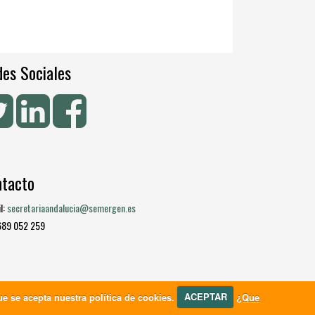
es Sociales
ntacto
l:
secretariaandalucia@semergen.es
 689 052 259
e se acepta nuestra política de cookies.
ACEPTAR
¿Que
Política de cookies