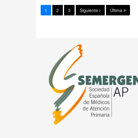
1
2
3
Siguiente
Última