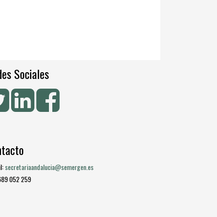
es Sociales
ntacto
l:
secretariaandalucia@semergen.es
 689 052 259