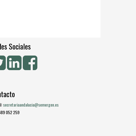
es Sociales
ntacto
l:
secretariaandalucia@semergen.es
 689 052 259