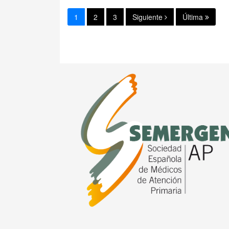
1
2
3
Siguiente
Última