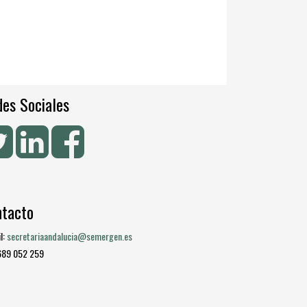
es Sociales
ntacto
l:
secretariaandalucia@semergen.es
 689 052 259