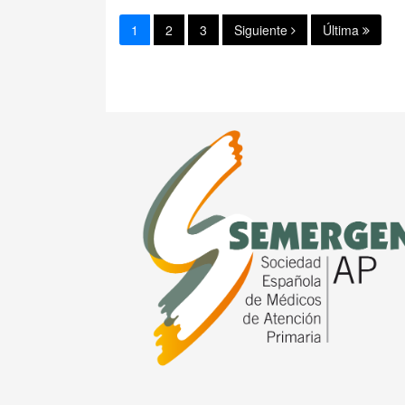
1
2
3
Siguiente
Última