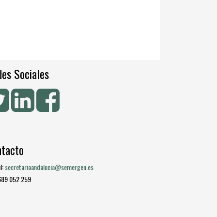
es Sociales
ntacto
l:
secretariaandalucia@semergen.es
 689 052 259