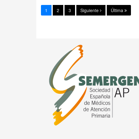
1
2
3
Siguiente
Última