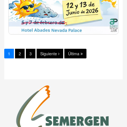
1
2
3
Siguiente
Última