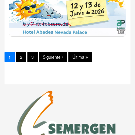
1
2
3
Siguiente
Última