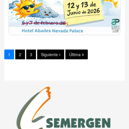
1
2
3
Siguiente
Última