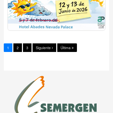
1
2
3
Siguiente
Última