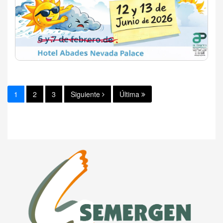
1
2
3
Siguiente
Última