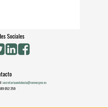
es Sociales
ntacto
l:
secretariaandalucia@semergen.es
 689 052 259