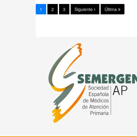
1
2
3
Siguiente
Última