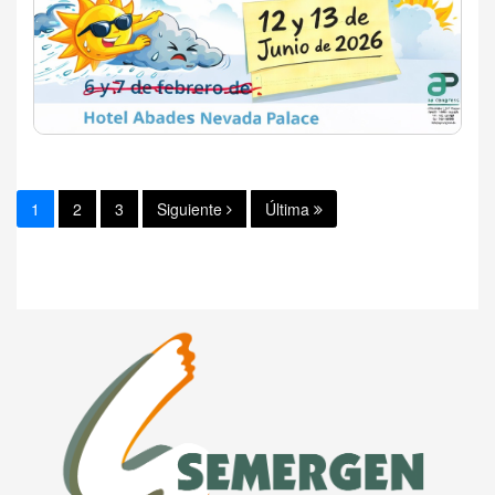
1
2
3
Siguiente
Última