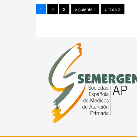
1
2
3
Siguiente
Última