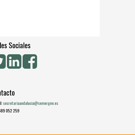
es Sociales
ntacto
l:
secretariaandalucia@semergen.es
 689 052 259