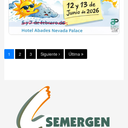
1
2
3
Siguiente
Última