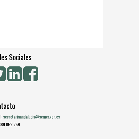
es Sociales
ntacto
l:
secretariaandalucia@semergen.es
 689 052 259