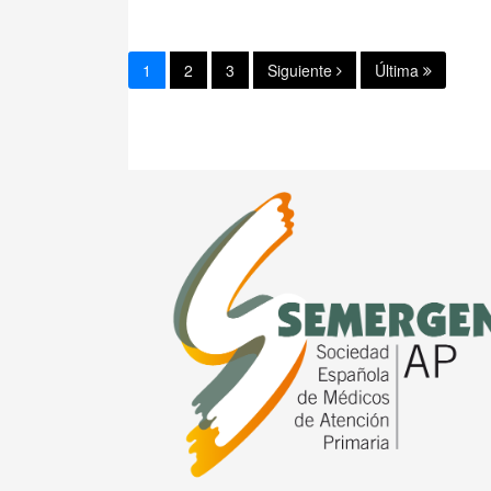
1
2
3
Siguiente
Última