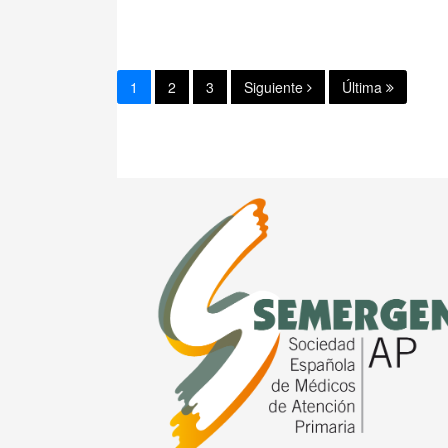
1
2
3
Siguiente
Última