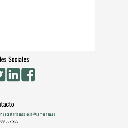
es Sociales
ntacto
l:
secretariaandalucia@semergen.es
 689 052 259