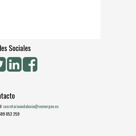
es Sociales
ntacto
l:
secretariaandalucia@semergen.es
 689 052 259