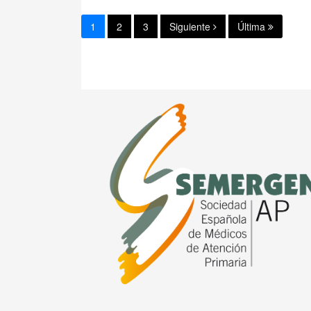
1
2
3
Siguiente
Última