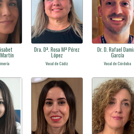
lisabet
Dra. Dª. Rosa Mª Pérez
Dr. D. Rafael Dami
 Martín
López
García
lmería
Vocal de Cádiz
Vocal de Córdoba