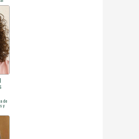
l
s
ea de
s y