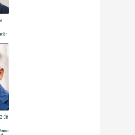
a
ación
z de
Senior
al