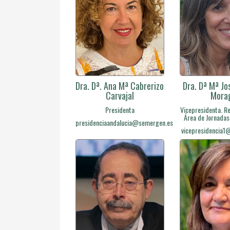
Dra. Dª. Ana Mª Cabrerizo
Dra. Dª Mª Jo
Carvajal
Mora
Presidenta
Vicepresidenta. R
Área de Jornadas
presidenciaandalucia@semergen.es
vicepresidencia1