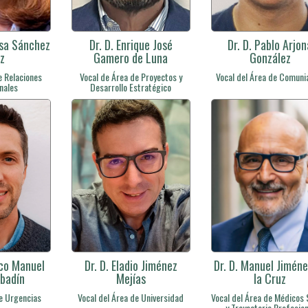
osa Sánchez
Dr. D. Enrique José
Dr. D. Pablo Arjon
z
Gamero de Luna
González
e Relaciones
Vocal de Área de Proyectos y
Vocal del Área de Comuni
onales
Desarrollo Estratégico
sco Manuel
Dr. D. Eladio Jiménez
Dr. D. Manuel Jiméne
Abadín
Mejías
la Cruz
de Urgencias
Vocal del Área de Universidad
Vocal del Área de Médicos 
y Trayectoria Profesion