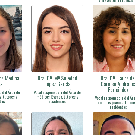
ora Medina
Dra. Dª. Mª Soledad
Dra. Dª. Laura de
os
López García
Carmen Andrade
Fernández
e del Área de
Vocal responsable del Área de
, tutores y
médicos jóvenes, tutores y
Vocal responsable del Ár
tes
residentes
médicos jóvenes, tutore
residentes