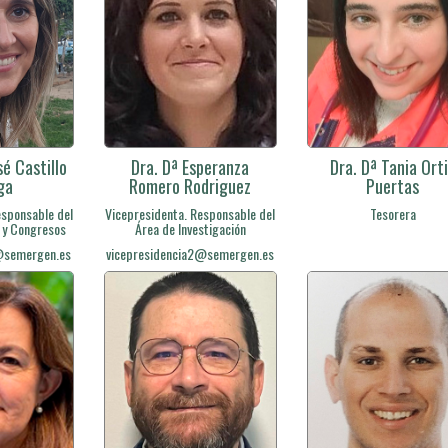
sé Castillo
Dra. Dª Esperanza
Dra. Dª Tania Ort
ga
Romero Rodriguez
Puertas
esponsable del
Vicepresidenta. Responsable del
Tesorera
 y Congresos
Área de Investigación
@semergen.es
vicepresidencia2@semergen.es