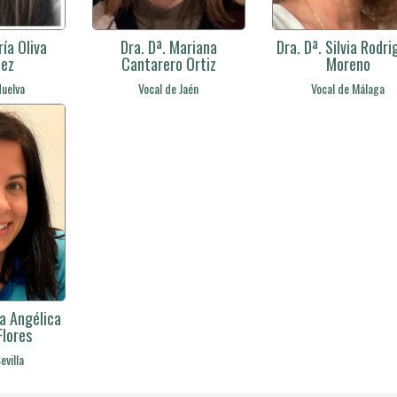
ría Oliva
Dra. Dª. Mariana
Dra. Dª. Silvia Rodri
ez
Cantarero Ortiz
Moreno
Huelva
Vocal de Jaén
Vocal de Málaga
na Angélica
Flores
evilla