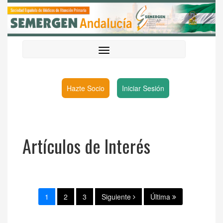
Hazte Socio
Iniciar Sesión
Artículos de Interés
1
2
3
Siguiente
Última