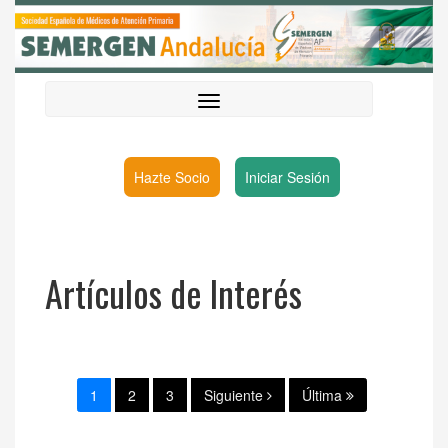
Hazte Socio
Iniciar Sesión
Artículos de Interés
1
2
3
Siguiente
Última