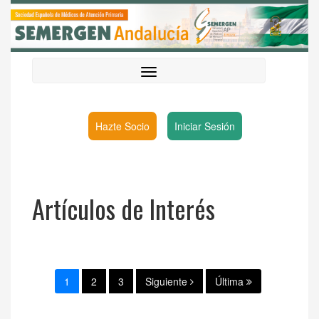
Hazte Socio
Iniciar Sesión
Artículos de Interés
1
2
3
Siguiente
Última