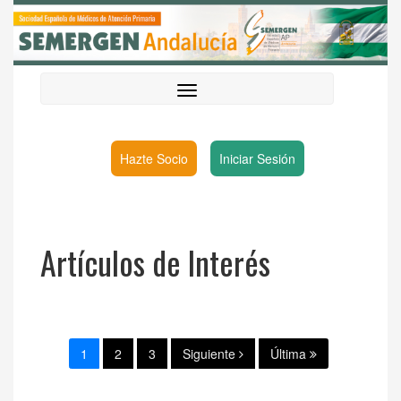
Hazte Socio
Iniciar Sesión
Artículos de Interés
1
2
3
Siguiente
Última