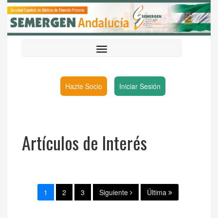
Hazte Socio
Iniciar Sesión
Artículos de Interés
1
2
3
Siguiente
Última