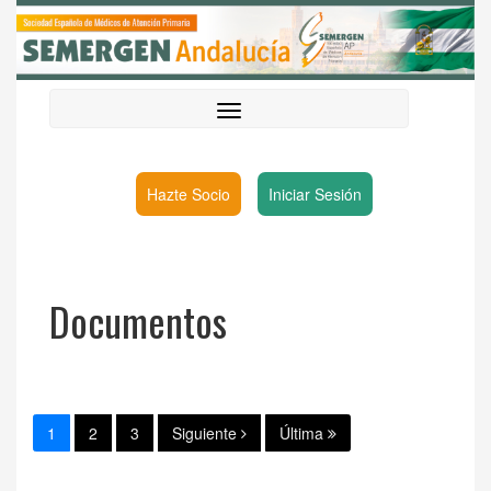
Hazte Socio
Iniciar Sesión
Documentos
1
2
3
Siguiente
Última