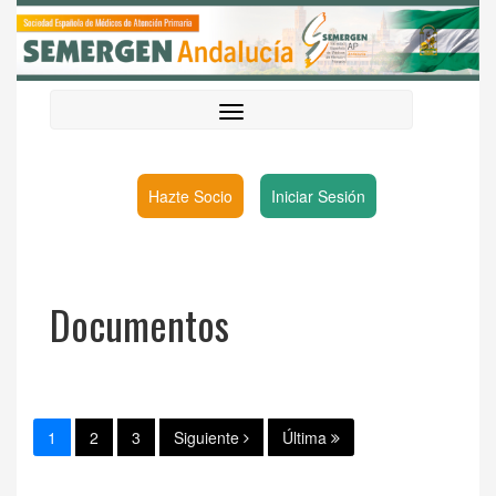
Hazte Socio
Iniciar Sesión
Documentos
1
2
3
Siguiente
Última