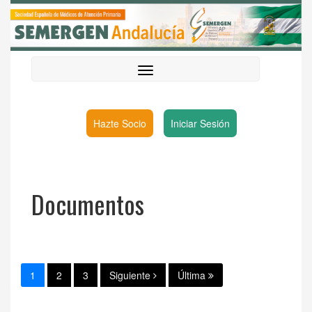
Hazte Socio
Iniciar Sesión
Documentos
1
2
3
Siguiente
Última