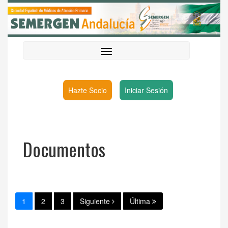
Hazte Socio
Iniciar Sesión
Documentos
1
2
3
Siguiente
Última