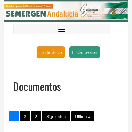
Hazte Socio
Iniciar Sesión
Documentos
1
2
3
Siguiente
Última