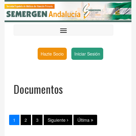
Hazte Socio
Iniciar Sesión
Documentos
1
2
3
Siguiente
Última