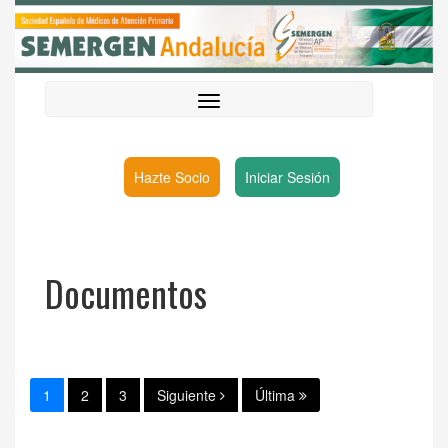
Hazte Socio
Iniciar Sesión
Documentos
1
2
3
Siguiente
Última